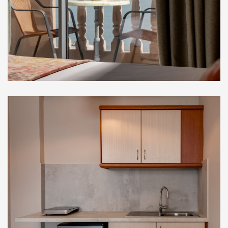
Στούντιο Ορόφου