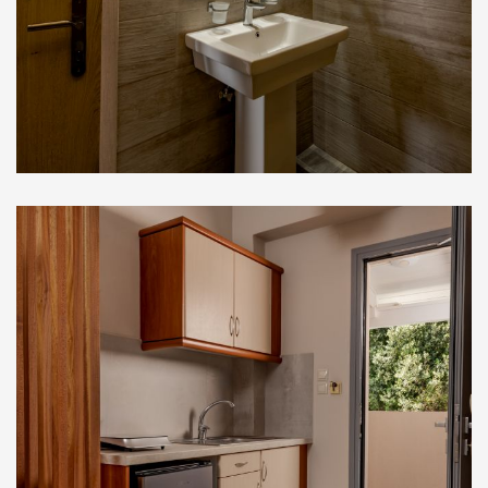
Στούντιο Ορόφου