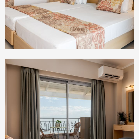
Στούντιο Ορόφου