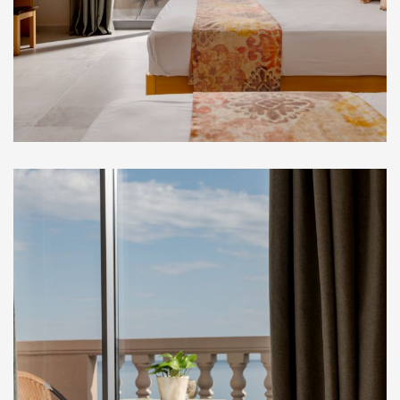
Στούντιο Ορόφου