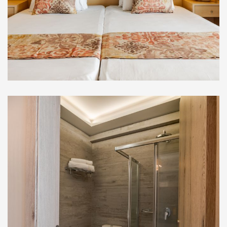
Στούντιο Ορόφου