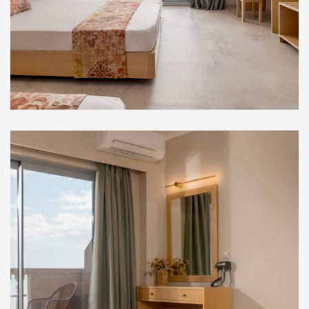
Στούντιο Ορόφου