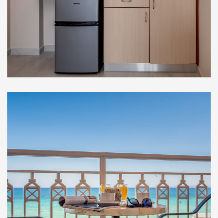
Στούντιο Ορόφου