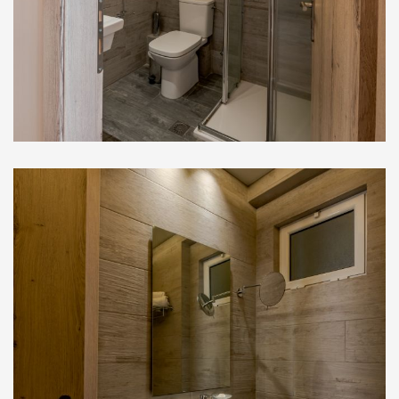
Στούντιο Ορόφου