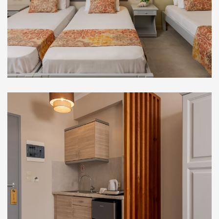
Στούντιο Ισογείου