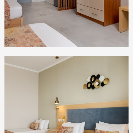
Στούντιο Ορόφου