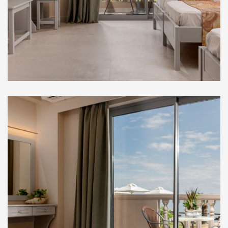
Στούντιο Ισογείου