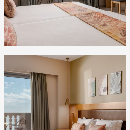
Στούντιο Ορόφου