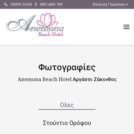
26950 25501
699 5400 700
Επιλογή Γλώσσας
Φωτογραφίες
Anemona Beach Hotel Αργάσσι Ζάκυνθος
Ολες
Στούντιο Ορόφου
Στούντιο Ορόφου