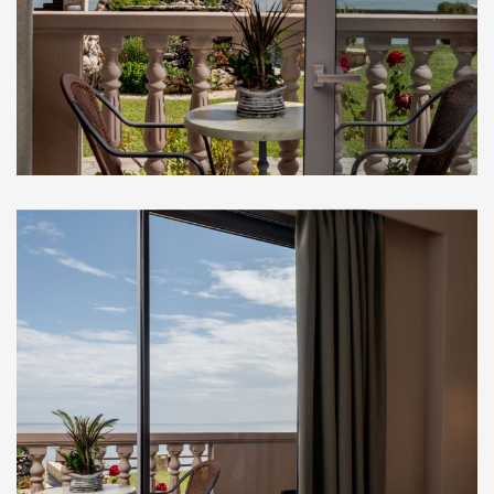
Στούντιο Ισογείου