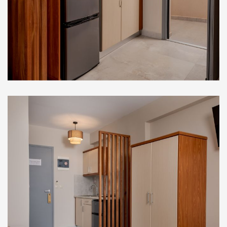
Στούντιο Ορόφου