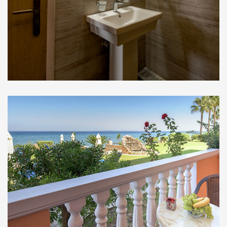
Στούντιο Ισογείου