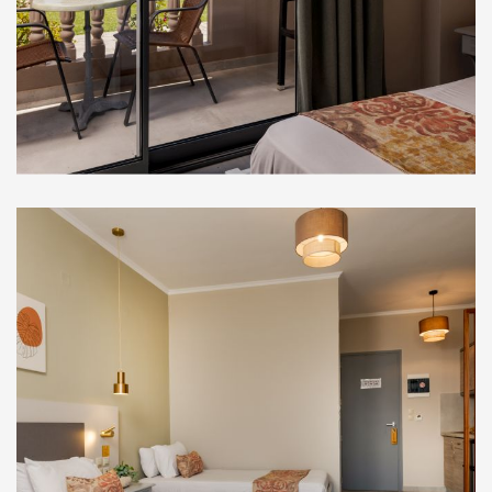
Στούντιο Ισογείου