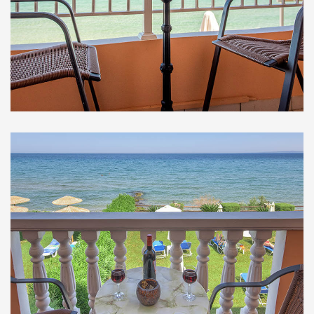
Στούντιο Ισογείου