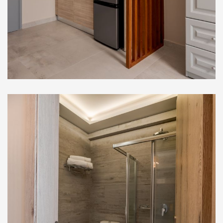
Στούντιο Ισογείου