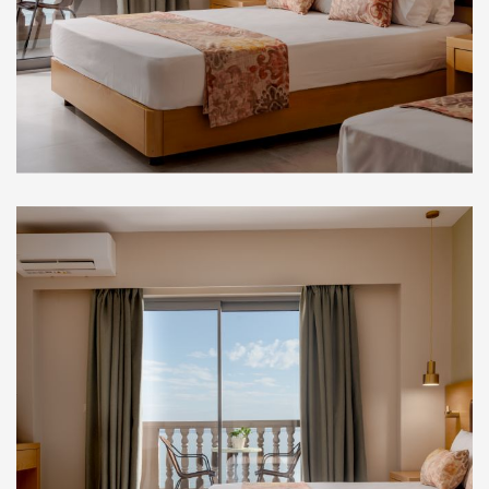
Στούντιο Ορόφου