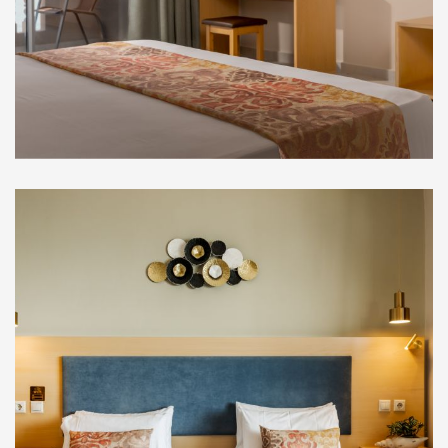
Στούντιο Ορόφου