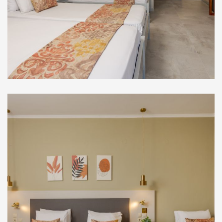
Στούντιο Ισογείου