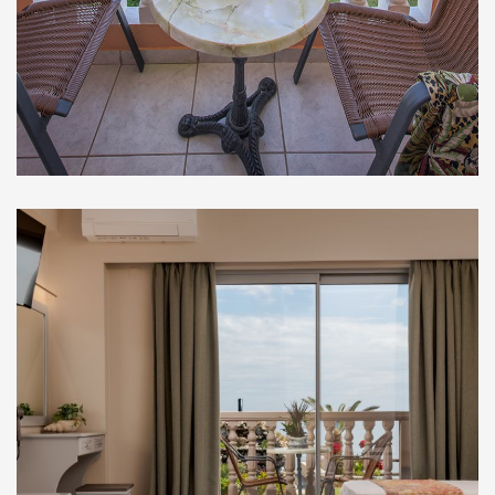
Στούντιο Ισογείου