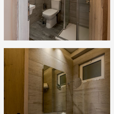
Στούντιο Ισογείου